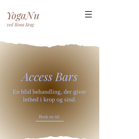
YogaNu
ved Rona Krag
Access Bars
En blid behandling, der giver
lethed i krop og sind.
Book en tid