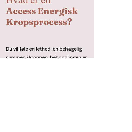
Hvad er en
Access Energisk
Kropsprocess?
Du vil føle en lethed, en behagelig
summen i kroppen, behandlingen er
meget vand og lymfe drivende, og
sætter gang i kroppens lymfe
beskyttelses system.
Har du været igennem sygdom,
behandlinger med antibiotika, eller
andet medicin, er dette klart for dig.
Når du modtager en Access
energetisk krops process kan du