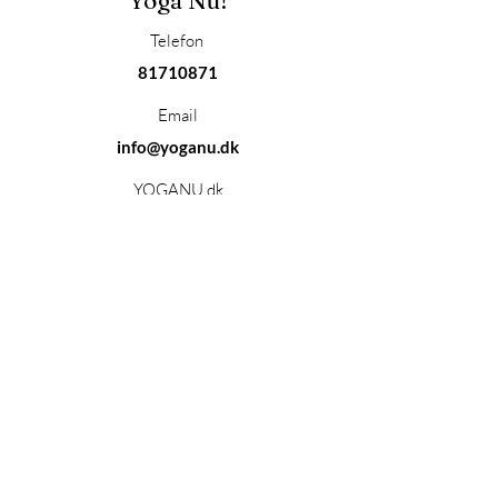
Yoga Nu!
Telefon
81710871
Email
info@yoganu.dk
YOGANU.dk
CVR.
3635 6774
YogaNu Hjemme Adresse
Kvisselholt
Kvisselholt vej 57
9330 Dronninglund
Handelsbetingelser
Abonner på vores nyhedsbrev!
Hold dig opdateret