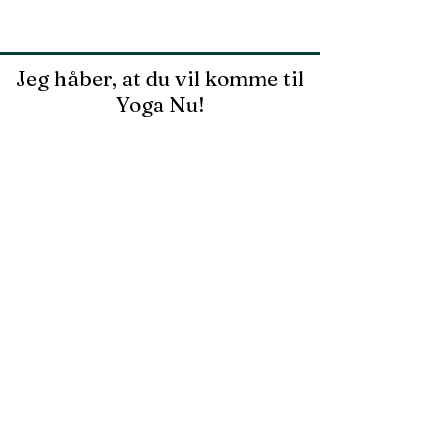
Jeg håber, at du vil komme til
Yoga Nu!
Telefon
81710871
Email
info@yoganu.dk
YOGANU.dk
CVR.
3635 6774
YogaNu Hjemme Adresse
Kvisselholt
Kvisselholt vej 57
9330 Dronninglund