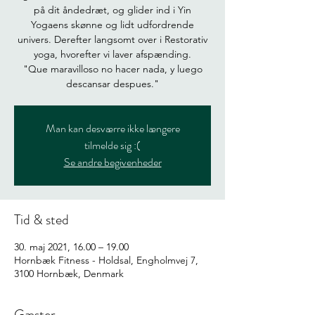
på dit åndedræt, og glider ind i Yin
Yogaens skønne og lidt udfordrende
univers. Derefter langsomt over i Restorativ
yoga, hvorefter vi laver afspænding.
"Que maravilloso no hacer nada, y luego
descansar despues."
Man kan desværre ikke længere
tilmelde sig :(
Se andre begivenheder
Tid & sted
30. maj 2021, 16.00 – 19.00
Hornbæk Fitness - Holdsal, Engholmvej 7,
3100 Hornbæk, Denmark
Gæster