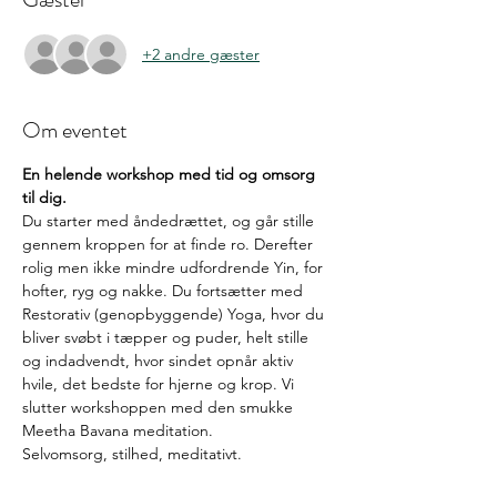
+2 andre gæster
Om eventet
En helende workshop med tid og omsorg 
til dig. 
Du starter med åndedrættet, og går stille 
gennem kroppen for at finde ro. Derefter 
rolig men ikke mindre udfordrende Yin, for 
hofter, ryg og nakke. Du fortsætter med 
Restorativ (genopbyggende) Yoga, hvor du 
bliver svøbt i tæpper og puder, helt stille 
og indadvendt, hvor sindet opnår aktiv 
hvile, det bedste for hjerne og krop. Vi 
slutter workshoppen med den smukke 
Meetha Bavana meditation. 
​Selvomsorg, stilhed, meditativt. 