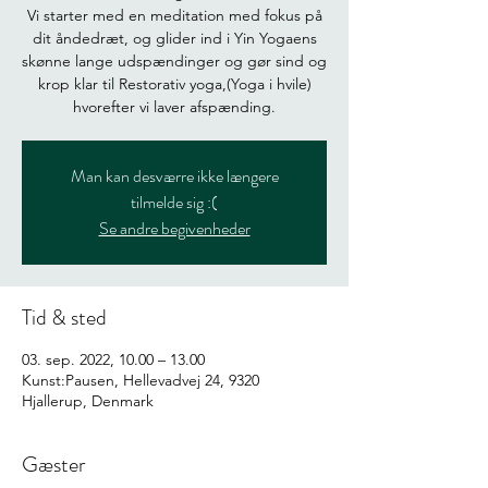
Vi starter med en meditation med fokus på
dit åndedræt, og glider ind i Yin Yogaens
skønne lange udspændinger og gør sind og
krop klar til Restorativ yoga,(Yoga i hvile)
Man kan desværre ikke længere
tilmelde sig :(
Se andre begivenheder
Tid & sted
03. sep. 2022, 10.00 – 13.00
Kunst:Pausen, Hellevadvej 24, 9320
Hjallerup, Denmark
Gæster