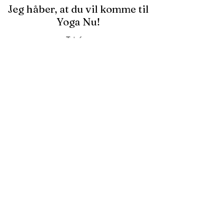
Jeg håber, at du vil komme til
Yoga Nu!
Telefon
81710871
Email
info@yoganu.dk
YOGANU.dk
CVR.
3635 6774
YogaNu Hjemme Adresse
Kvisselholt
Kvisselholt vej 57
9330 Dronninglund
Handelsbetingelser