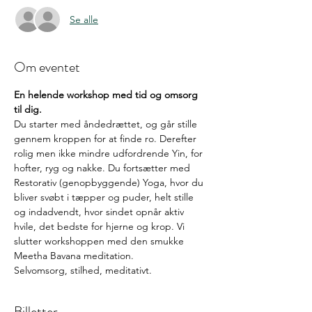
Se alle
Om eventet
En helende workshop med tid og omsorg 
til dig. 
Du starter med åndedrættet, og går stille 
gennem kroppen for at finde ro. Derefter 
rolig men ikke mindre udfordrende Yin, for 
hofter, ryg og nakke. Du fortsætter med 
Restorativ (genopbyggende) Yoga, hvor du 
bliver svøbt i tæpper og puder, helt stille 
og indadvendt, hvor sindet opnår aktiv 
hvile, det bedste for hjerne og krop. Vi 
slutter workshoppen med den smukke 
Meetha Bavana meditation. 
​Selvomsorg, stilhed, meditativt. 
Billetter