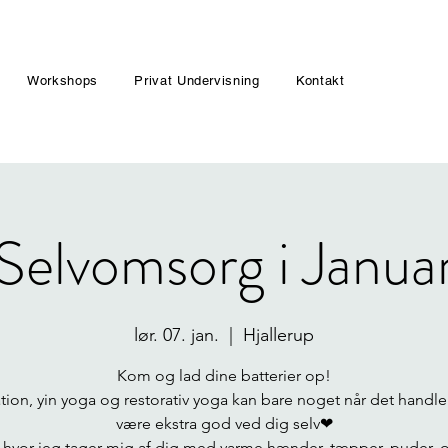
Workshops
Privat Undervisning
Kontakt
Selvomsorg i Janua
lør. 07. jan.
  |  
Hjallerup
Kom og lad dine batterier op!
tion, yin yoga og restorativ yoga kan bare noget når det handle
være ekstra god ved dig selv❤
r hvor jeg tager mig af dig med varme hænder, tæpper, puder, o