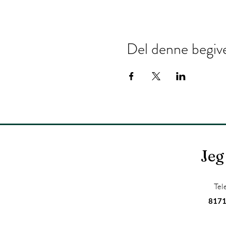
Del denne begiv
Jeg
Tel
817