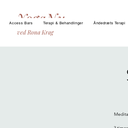
YogaNu
Access Bars
Terapi & Behandlinger
Åndedræts Terapi
ved Rona Krag
Medita
3 time