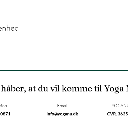
enhed
 håber, at du vil komme til Yoga
efon
Email
YOGANU
10871
info@yoganu.dk
CVR. 3635