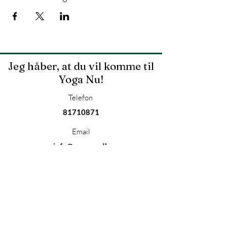
Jeg håber, at du vil komme til
Yoga Nu!
Telefon
81710871
Email
info@yoganu.dk
YOGANU.dk
CVR.
3635 6774
YogaNu Hjemme Adresse
Kvisselholt