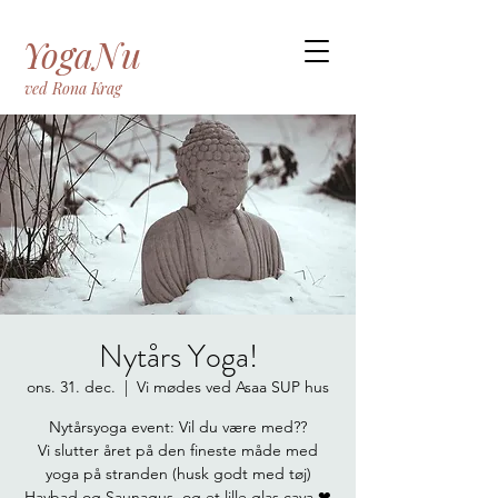
YogaNu
ved Rona Krag
Nytårs Yoga!
ons. 31. dec.
  |  
Vi mødes ved Asaa SUP hus
Nytårsyoga event: Vil du være med??
Vi slutter året på den fineste måde med
yoga på stranden (husk godt med tøj)
Havbad og Saunagus, og et lille glas cava ❤