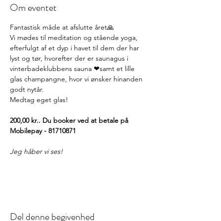
Om eventet
Fantastisk måde at afslutte året🙏
Vi mødes til meditation og stående yoga, 
efterfulgt af et dyp i havet til dem der har 
lyst og tør, hvorefter der er saunagus i 
vinterbadeklubbens sauna ❤samt et lille 
glas champangne, hvor vi ønsker hinanden 
godt nytår.
Medtag eget glas!
200,00 kr.. Du booker ved at betale på 
Mobilepay - 81710871
Jeg håber vi ses!
Del denne begivenhed