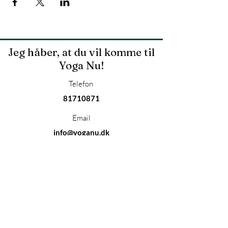
Jeg håber, at du vil komme til
Yoga Nu!
Telefon
81710871
Email
info@yoganu.dk
YOGANU.dk
CVR.
3635 6774
YogaNu Hjemme Adresse
Kvisselholt
Kvisselholt vej 57