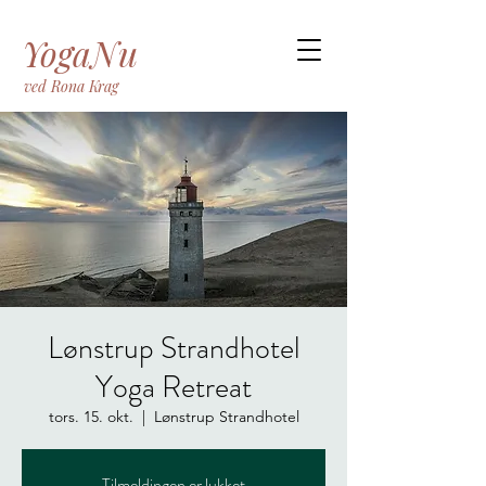
YogaNu
ved Rona Krag
Lønstrup Strandhotel
Yoga Retreat
tors. 15. okt.
  |  
Lønstrup Strandhotel
Tilmeldingen er lukket