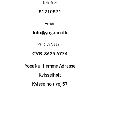
Telefon
81710871
Email
info@yoganu.dk
YOGANU.dk
CVR.
3635 6774
YogaNu Hjemme Adresse
Kvisselholt
Kvisselholt vej 57
9330 Dronninglund
Handelsbetingelser
Abonner på vores nyhedsbrev!
Hold dig opdateret