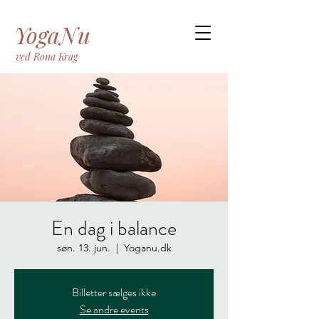
YogaNu
ved Rona Krag
En dag i balance
søn. 13. jun.
  |  
Yoganu.dk
Billetter sælges ikke
Se andre events