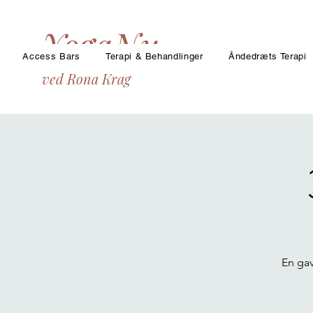
YogaNu
Access Bars
Terapi & Behandlinger
Åndedræts Terapi
ved Rona Krag
En gav