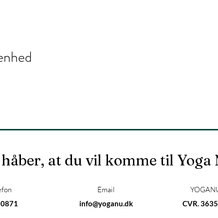
enhed
 håber, at du vil komme til Yoga
efon
Email
YOGANU
10871
info@yoganu.dk
CVR. 3635