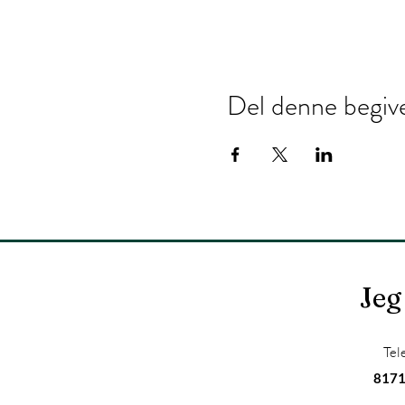
Del denne begiv
Jeg
Tel
817