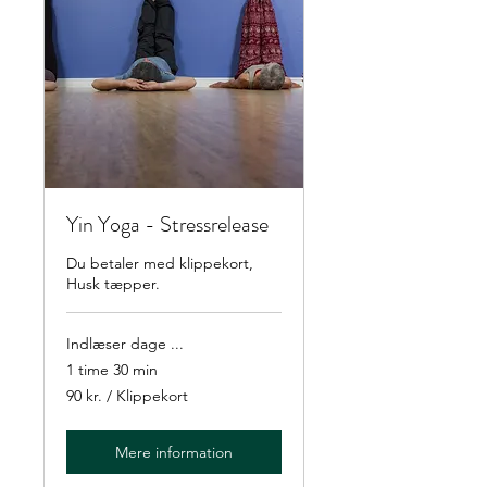
Yin Yoga - Stressrelease
Du betaler med klippekort,
Husk tæpper.
Indlæser dage ...
1 time 30 min
90
90 kr. / Klippekort
kr.
/
Klippekort
Mere information