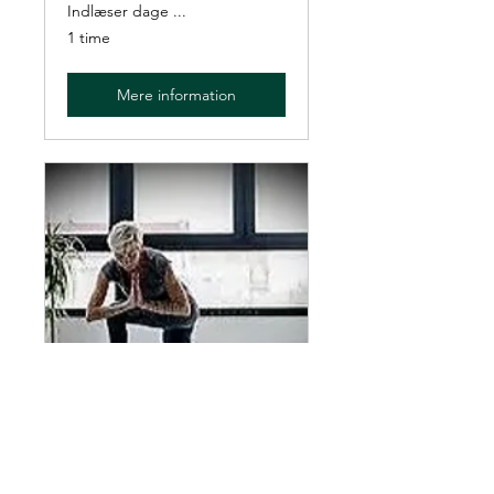
Indlæser dage ...
1 time
Mere information
FOF Vendsyssel - Yoga
med hensyn