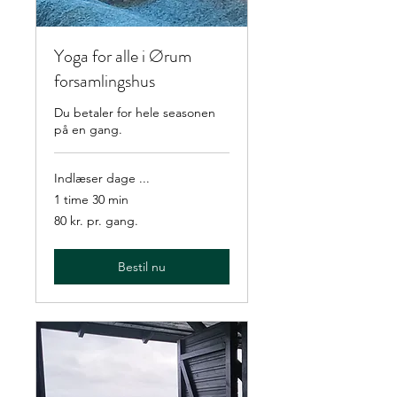
Yoga for alle i Ørum
forsamlingshus
Du betaler for hele seasonen
på en gang.
Indlæser dage ...
1 time 30 min
80
80 kr. pr. gang.
kr.
pr.
gang.
Bestil nu