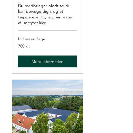
Du medbringer blødt tøj du
kan bevæge dig i, og et
tæppe eller to, jeg har resten
af udstyret klar.
Indlæser dage ...
780
780 kr.
danske
kroner
Mere information