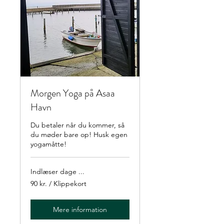
Morgen Yoga på Asaa
Havn
Du betaler når du kommer, så
du møder bare op! Husk egen
yogamåtte!
Indlæser dage ...
90
90 kr. / Klippekort
kr.
/
Klippekort
Mere information