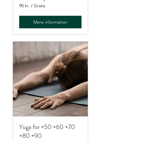
90
90 kr. / Gratis
kr.
/
Gratis
Mere information
Yoga for +50 +60 +70
+80 +90