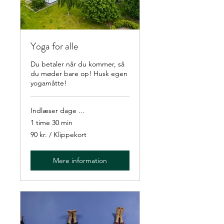
Yoga for alle
Du betaler når du kommer, så
du møder bare op! Husk egen
yogamåtte!
Indlæser dage ...
1 time 30 min
90
90 kr. / Klippekort
kr.
/
Klippekort
Mere information