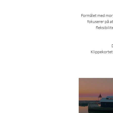
Formålet med morge
fokuserer på at
fleksibilit
D
Klippekortet