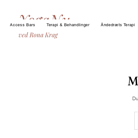
YogaNu
Access Bars
Terapi & Behandlinger
Åndedræts Terapi
ved Rona Krag
M
Du
9
kr.
/
Kl