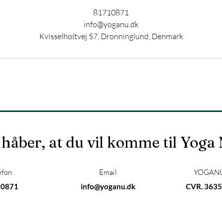
81710871
info@yoganu.dk
Kvisselholtvej 57, Dronninglund, Denmark
 håber, at du vil komme til Yoga
efon
Email
YOGANU
10871
info@yoganu.dk
CVR. 3635