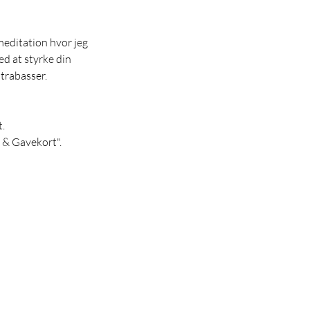
meditation hvor jeg
ed at styrke din
 strabasser.
t.
 & Gavekort".